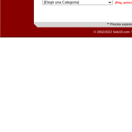
[Pág. princi
** Precios expre
© 2002/2022 Solo10.com