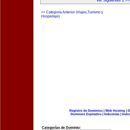
Ver Siguientes 1 >>
<< Categoria Anterior (Viajes,Turismo y
Hospedaje)
Registro de Dominios
|
Web Hosting
|
D
Dominios Expirados
|
Industrias
|
Indu
Categorías de Dominio: