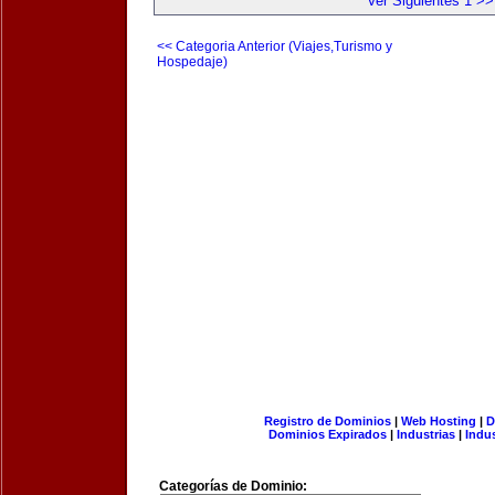
Ver Siguientes 1 >>
<< Categoria Anterior (Viajes,Turismo y
Hospedaje)
Registro de Dominios
|
Web Hosting
|
D
Dominios Expirados
|
Industrias
|
Indu
Categorías de Dominio: