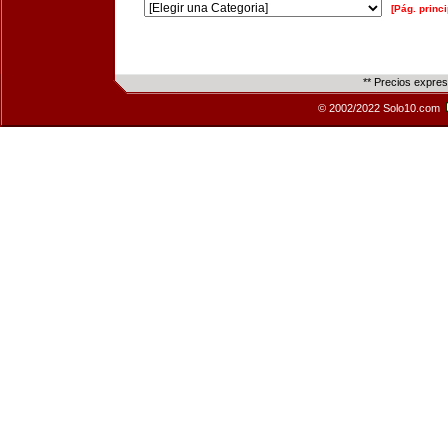
[Pág. princi
** Precios expre
© 2002/2022 Solo10.com