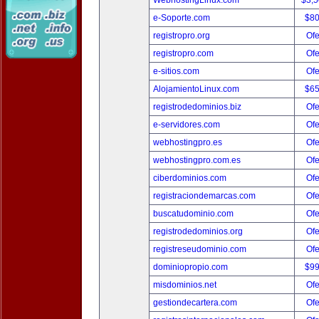
WebhostingLinux.com
$3,
e-Soporte.com
$8
registropro.org
Ofe
registropro.com
Ofe
e-sitios.com
Ofe
AlojamientoLinux.com
$6
registrodedominios.biz
Ofe
e-servidores.com
Ofe
webhostingpro.es
Ofe
webhostingpro.com.es
Ofe
ciberdominios.com
Ofe
registraciondemarcas.com
Ofe
buscatudominio.com
Ofe
registrodedominios.org
Ofe
registreseudominio.com
Ofe
dominiopropio.com
$9
misdominios.net
Ofe
gestiondecartera.com
Ofe