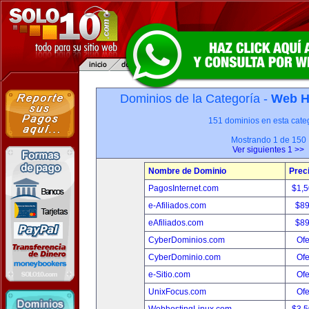
Dominios de la Categoría -
Web H
151 dominios en esta categ
Mostrando 1 de 150
Ver siguientes 1 >>
Nombre de Dominio
Prec
PagosInternet.com
$1,
e-Afiliados.com
$8
eAfiliados.com
$8
CyberDominios.com
Ofe
CyberDominio.com
Ofe
e-Sitio.com
Ofe
UnixFocus.com
Ofe