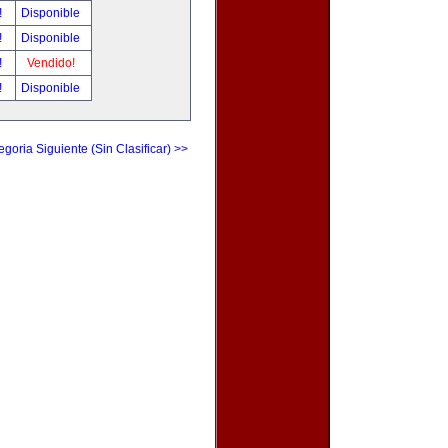
!
Disponible
!
Disponible
!
Vendido!
!
Disponible
egoria Siguiente (Sin Clasificar) >>