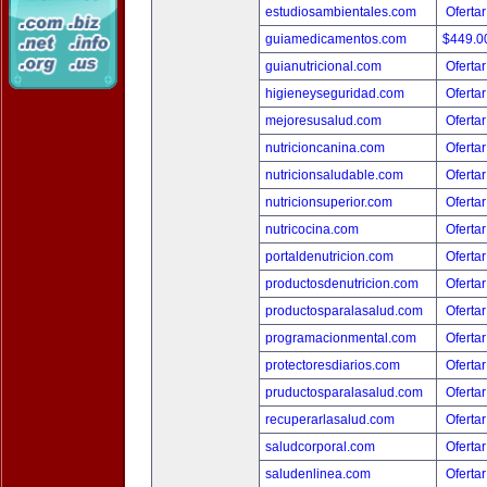
estudiosambientales.com
Ofertar
guiamedicamentos.com
$449.
guianutricional.com
Ofertar
higieneyseguridad.com
Ofertar
mejoresusalud.com
Ofertar
nutricioncanina.com
Ofertar
nutricionsaludable.com
Ofertar
nutricionsuperior.com
Ofertar
nutricocina.com
Ofertar
portaldenutricion.com
Ofertar
productosdenutricion.com
Ofertar
productosparalasalud.com
Ofertar
programacionmental.com
Ofertar
protectoresdiarios.com
Ofertar
pruductosparalasalud.com
Ofertar
recuperarlasalud.com
Ofertar
saludcorporal.com
Ofertar
saludenlinea.com
Ofertar