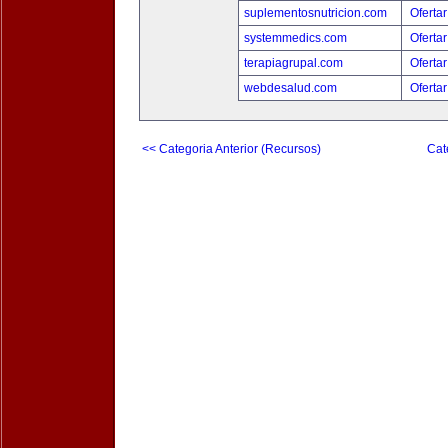
suplementosnutricion.com
Ofertar
systemmedics.com
Ofertar
terapiagrupal.com
Ofertar
webdesalud.com
Ofertar
<< Categoria Anterior (Recursos)
Cat