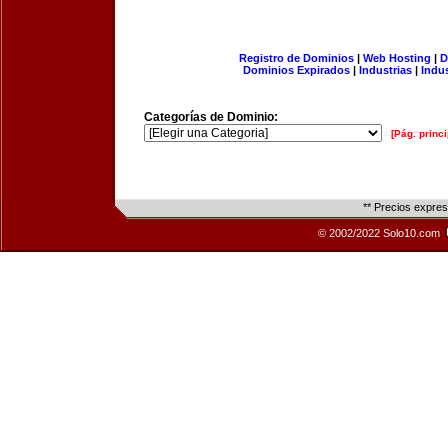
Registro de Dominios
|
Web Hosting
|
D
Dominios Expirados
|
Industrias
|
Indu
Categorías de Dominio:
[Pág. princi
** Precios expre
© 2002/2022 Solo10.com