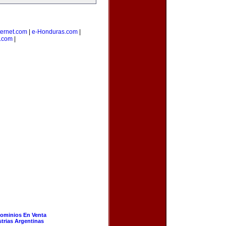
ernet.com
|
e-Honduras.com
|
s.com
|
ominios En Venta
strias Argentinas