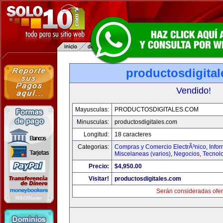
productosdigita
Vendido!
Mayusculas:
PRODUCTOSDIGITALES.COM
Minusculas:
productosdigitales.com
Longitud:
18 caracteres
Categorias:
Compras y Comercio ElectrÃ³nico
,
Info
Miscelaneas (varios)
,
Negocios
,
Tecnol
Precio:
$4,950.00
Visitar!
productosdigitales.com
Serán consideradas ofer