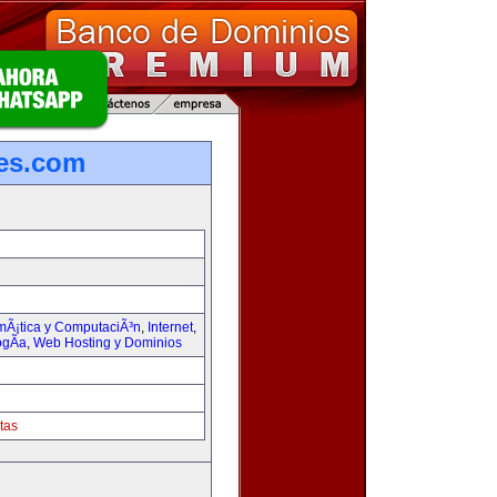
les.com
rmÃ¡tica y ComputaciÃ³n
,
Internet
,
ogÃ­a
,
Web Hosting y Dominios
tas