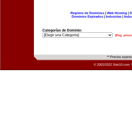
Registro de Dominios
|
Web Hosting
|
D
Dominios Expirados
|
Industrias
|
Indu
Categorías de Dominio:
[Pág. princi
** Precios expre
© 2002/2022 Solo10.com