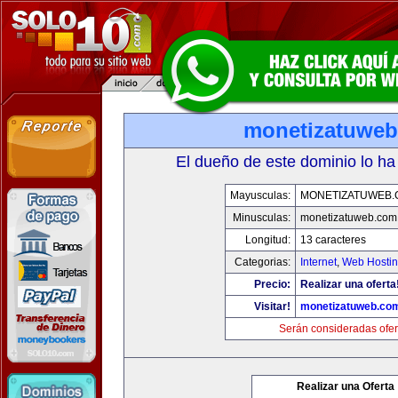
monetizatuwe
El dueño de este dominio lo ha
Mayusculas:
MONETIZATUWEB
Minusculas:
monetizatuweb.com
Longitud:
13 caracteres
Categorias:
Internet
,
Web Hostin
Precio:
Realizar una oferta
Visitar!
monetizatuweb.co
Serán consideradas ofer
Realizar una Oferta