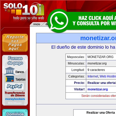
monetizar.o
El dueño de este dominio lo ha
Mayusculas:
MONETIZAR.ORG
Minusculas:
monetizar.org
Longitud:
9 caracteres
Categorias:
Internet
,
Web Hostin
Precio:
Realizar una oferta
Visitar!
monetizar.org
Serán consideradas ofer
Realizar una Oferta