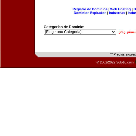
Registro de Dominios
|
Web Hosting
|
D
Dominios Expirados
|
Industrias
|
Indu
Categorías de Dominio:
[Pág. princi
** Precios expre
© 2002/2022 Solo10.com