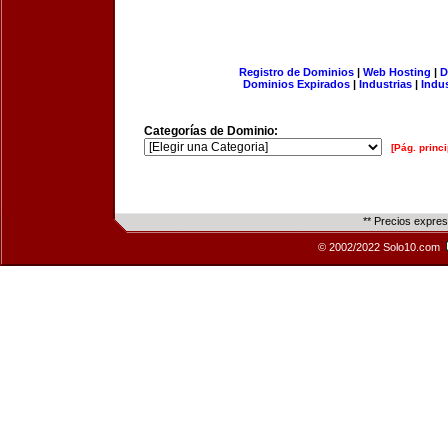
Registro de Dominios
|
Web Hosting
|
D
Dominios Expirados
|
Industrias
|
Indu
Categorías de Dominio:
[Pág. princi
** Precios expre
© 2002/2022 Solo10.com