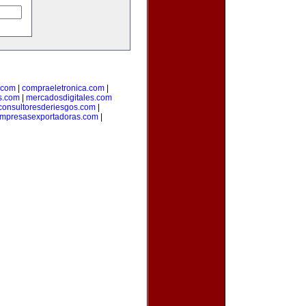
.com
|
compraeletronica.com
|
s.com
|
mercadosdigitales.com
consultoresderiesgos.com
|
mpresasexportadoras.com
|