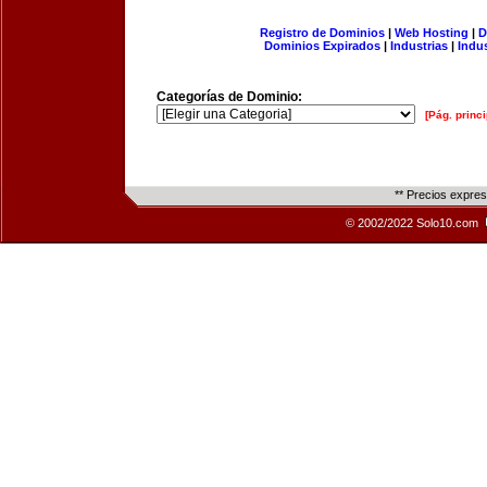
Registro de Dominios
|
Web Hosting
|
D
Dominios Expirados
|
Industrias
|
Indu
Categorías de Dominio:
[Pág. princi
** Precios expre
© 2002/2022 Solo10.com