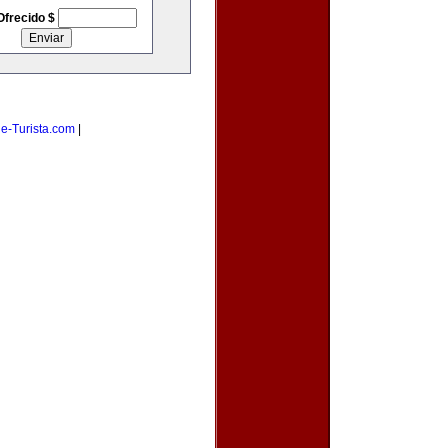
Ofrecido $
|
e-Turista.com
|