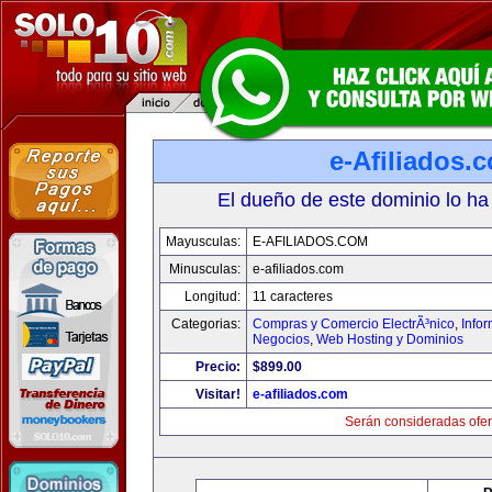
e-Afiliados.
El dueño de este dominio lo ha
Mayusculas:
E-AFILIADOS.COM
Minusculas:
e-afiliados.com
Longitud:
11 caracteres
Categorias:
Compras y Comercio ElectrÃ³nico
,
Info
Negocios
,
Web Hosting y Dominios
Precio:
$899.00
Visitar!
e-afiliados.com
Serán consideradas ofer