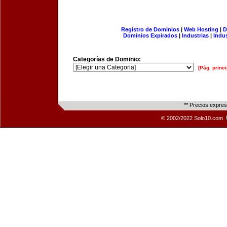
Registro de Dominios
|
Web Hosting
|
D
Dominios Expirados
|
Industrias
|
Indu
Categorías de Dominio:
[Pág. princi
** Precios expre
© 2002/2022 Solo10.com