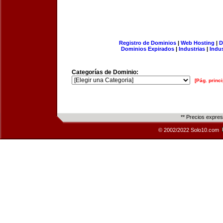
Registro de Dominios
|
Web Hosting
|
D
Dominios Expirados
|
Industrias
|
Indu
Categorías de Dominio:
[Pág. princi
** Precios expre
© 2002/2022 Solo10.com