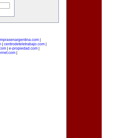
mprasenargentina.com
|
m
|
centrodeteletrabajo.com
|
.com
|
e-propiedad.com
|
ernet.com
|