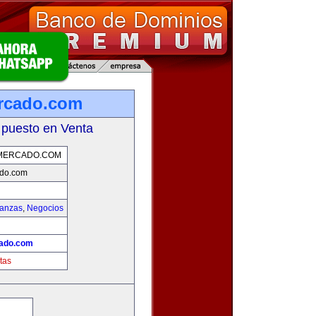
rcado.com
 puesto en Venta
MERCADO.COM
do.com
nanzas
,
Negocios
ado.com
tas