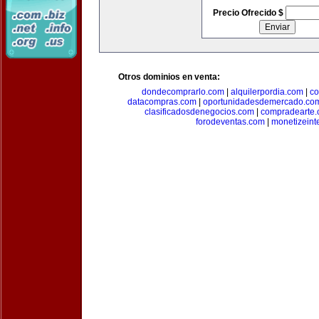
Precio Ofrecido $
Otros dominios en venta:
dondecomprarlo.com
|
alquilerpordia.com
|
co
datacompras.com
|
oportunidadesdemercado.co
clasificadosdenegocios.com
|
compradearte
forodeventas.com
|
monetizeint