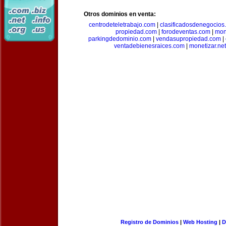
Otros dominios en venta:
centrodeteletrabajo.com
|
clasificadosdenegocios
propiedad.com
|
forodeventas.com
|
mon
parkingdedominio.com
|
vendasupropiedad.com
|
ventadebienesraices.com
|
monetizar.net
Registro de Dominios
|
Web Hosting
|
D