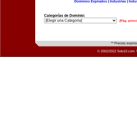
Dominios Expirados
|
Industrias
|
Indu
Categorías de Dominio:
[Pág. princi
** Precios expre
© 2002/2022 Solo10.com