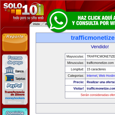
trafficmonetiz
Vendido!
Mayusculas:
TRAFFICMONETIZ
Minusculas:
trafficmonetize.com
Longitud:
15 caracteres
Categorias:
Internet
,
Web Hostin
Precio:
Realizar una oferta
Visitar!
trafficmonetize.co
Serán consideradas ofer