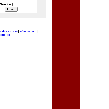
Ofrecido $
orMayor.com
|
e-Venta.com
|
opro.org
|