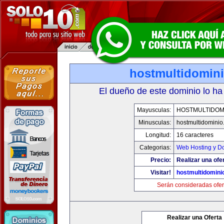
hostmultidomin
El dueño de este dominio lo ha
Mayusculas:
HOSTMULTIDOM
Minusculas:
hostmultidomini
Longitud:
16 caracteres
Categorias:
Web Hosting y D
Precio:
Realizar una ofe
Visitar!
hostmultidomini
Serán consideradas ofer
Realizar una Oferta