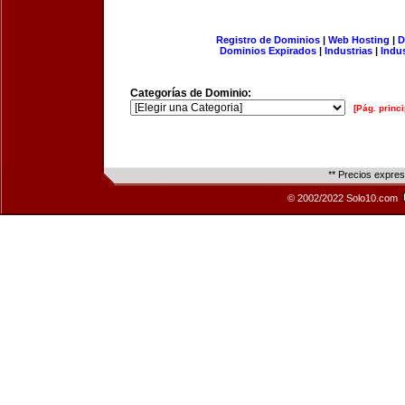
Registro de Dominios
|
Web Hosting
|
D
Dominios Expirados
|
Industrias
|
Indu
Categorías de Dominio:
[Pág. princi
** Precios expre
© 2002/2022 Solo10.com