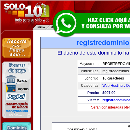
registredomini
El dueño de este dominio lo ha
Mayusculas:
REGISTREDOMI
Minusculas:
registredominios
Longitud:
16 caracteres
Categorias:
Web Hosting y D
Precio:
$997.00
Visitar!
registredominio
Serán consideradas ofer
R