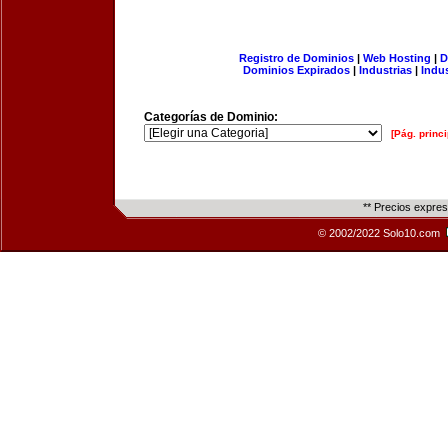
Registro de Dominios
|
Web Hosting
|
D
Dominios Expirados
|
Industrias
|
Indu
Categorías de Dominio:
[Pág. princi
** Precios expre
© 2002/2022 Solo10.com