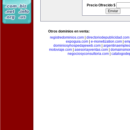
Precio Ofrecido $
Otros dominios en venta:
registredominios.com
|
directoriodepublicidad.com
expoguia.com
|
e-monetization.com
|
emp
dominiosyhospedajeweb.com
|
argentinaemple
motoviaje.com
|
asesoriayventas.com
|
domainsmon
negociosyconsultoria.com
|
catalogode