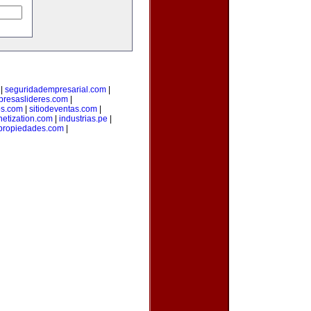
|
seguridadempresarial.com
|
resaslideres.com
|
os.com
|
sitiodeventas.com
|
etization.com
|
industrias.pe
|
propiedades.com
|