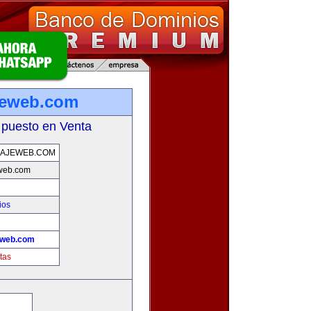
jeweb.com
 puesto en Venta
DAJEWEB.COM
web.com
ios
eweb.com
tas