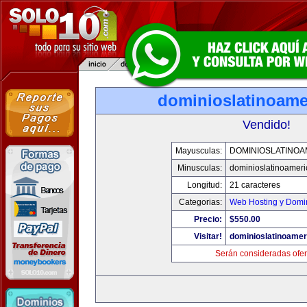
dominioslatinoame
Vendido!
Mayusculas:
DOMINIOSLATINOA
Minusculas:
dominioslatinoamer
Longitud:
21 caracteres
Categorias:
Web Hosting y Domi
Precio:
$550.00
Visitar!
dominioslatinoame
Serán consideradas ofer