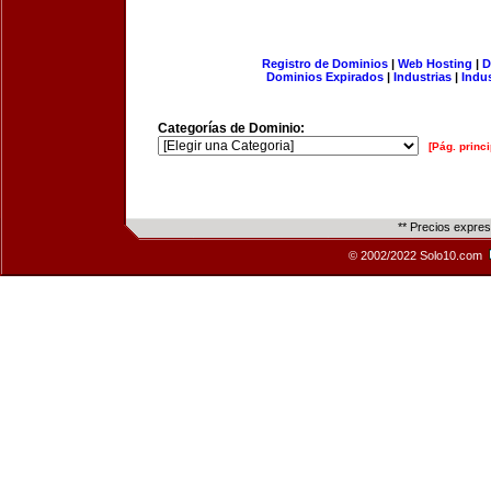
Registro de Dominios
|
Web Hosting
|
D
Dominios Expirados
|
Industrias
|
Indu
Categorías de Dominio:
[Pág. princi
** Precios expre
© 2002/2022 Solo10.com