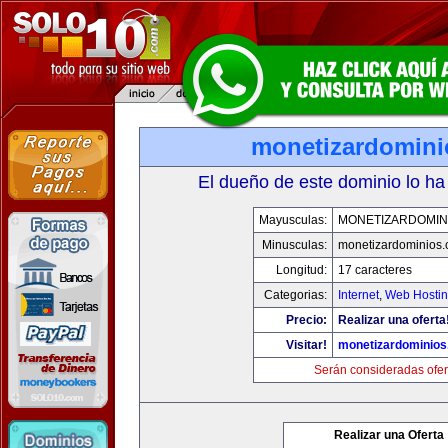
monetizardomin
El dueño de este dominio lo ha
Mayusculas:
MONETIZARDOMIN
Minusculas:
monetizardominios
Longitud:
17 caracteres
Categorias:
Internet
,
Web Hostin
Precio:
Realizar una oferta
Visitar!
monetizardominio
Serán consideradas ofer
Realizar una Oferta