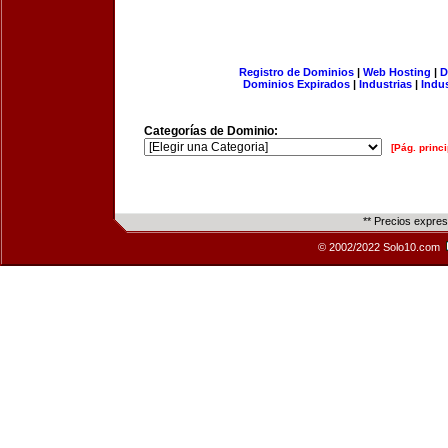
Registro de Dominios
|
Web Hosting
|
D
Dominios Expirados
|
Industrias
|
Indu
Categorías de Dominio:
[Pág. princi
** Precios expre
© 2002/2022 Solo10.com