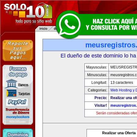
meusregistros
El dueño de este dominio lo ha
Mayusculas:
MEUSREGIST
Minusculas:
meusregistros.
Longitud:
13 caracteres
Categorias:
Web Hosting y 
Precio:
Realizar una of
Visitar!
meusregistros
Serán consideradas ofer
Realizar una Oferta