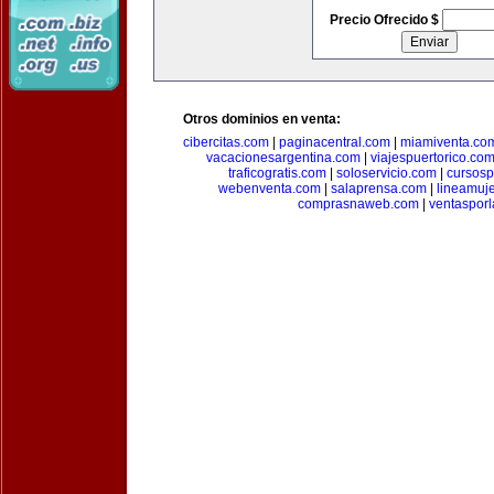
Precio Ofrecido $
Otros dominios en venta:
cibercitas.com
|
paginacentral.com
|
miamiventa.co
vacacionesargentina.com
|
viajespuertorico.co
traficogratis.com
|
soloservicio.com
|
cursosp
webenventa.com
|
salaprensa.com
|
lineamuj
comprasnaweb.com
|
ventaspor