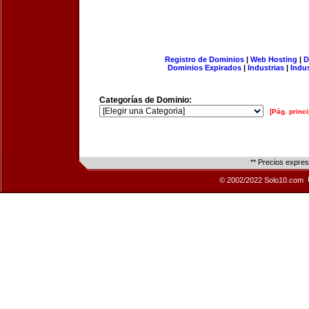
Registro de Dominios
|
Web Hosting
|
D
Dominios Expirados
|
Industrias
|
Indu
Categorías de Dominio:
[Pág. princi
** Precios expre
© 2002/2022 Solo10.com