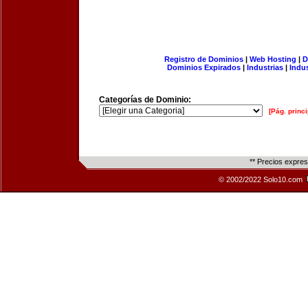
Registro de Dominios
|
Web Hosting
|
D
Dominios Expirados
|
Industrias
|
Indu
Categorías de Dominio:
[Pág. princi
** Precios expre
© 2002/2022 Solo10.com