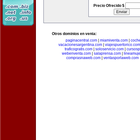
Precio Ofrecido $
Otros dominios en venta:
paginacentral.com
|
miamiventa.com
|
coch
vacacionesargentina.com
|
viajespuertorico.co
traficogratis.com
|
soloservicio.com
|
cursosp
webenventa.com
|
salaprensa.com
|
lineamuj
comprasnaweb.com
|
ventasporlaweb.com