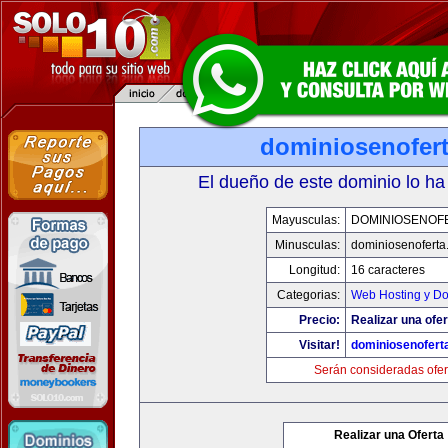
dominiosenofer
El dueño de este dominio lo ha
Mayusculas:
DOMINIOSENOF
Minusculas:
dominiosenoferta
Longitud:
16 caracteres
Categorias:
Web Hosting y D
Precio:
Realizar una ofer
Visitar!
dominiosenofert
Serán consideradas ofer
Realizar una Oferta