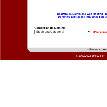
Registro de Dominios
|
Web Hosting
|
D
Dominios Expirados
|
Industrias
|
Indu
Categorías de Dominio:
[Pág. princi
** Precios expre
© 2002/2022 Solo10.com