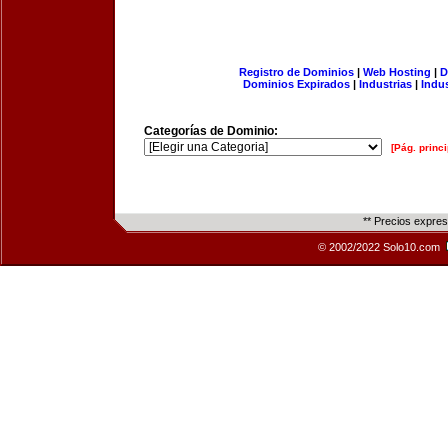
Registro de Dominios
|
Web Hosting
|
D
Dominios Expirados
|
Industrias
|
Indu
Categorías de Dominio:
[Pág. princi
** Precios expre
© 2002/2022 Solo10.com