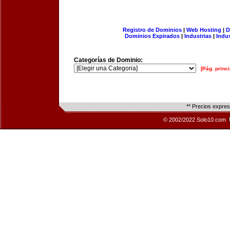
Registro de Dominios
|
Web Hosting
|
D
Dominios Expirados
|
Industrias
|
Indu
Categorías de Dominio:
[Pág. princi
** Precios expre
© 2002/2022 Solo10.com