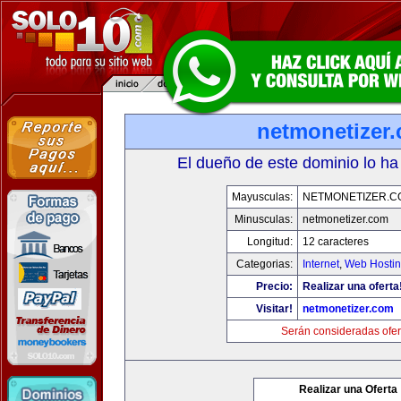
netmonetizer
El dueño de este dominio lo ha
Mayusculas:
NETMONETIZER.C
Minusculas:
netmonetizer.com
Longitud:
12 caracteres
Categorias:
Internet
,
Web Hostin
Precio:
Realizar una oferta
Visitar!
netmonetizer.com
Serán consideradas ofer
Realizar una Oferta