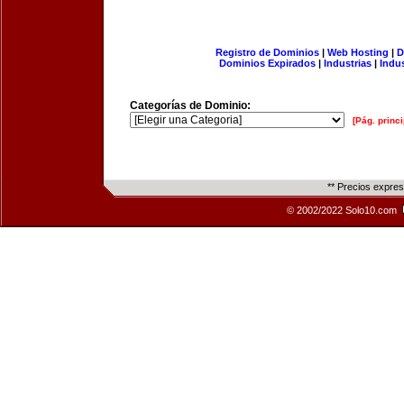
Registro de Dominios
|
Web Hosting
|
D
Dominios Expirados
|
Industrias
|
Indu
Categorías de Dominio:
[Pág. princi
** Precios expre
© 2002/2022 Solo10.com