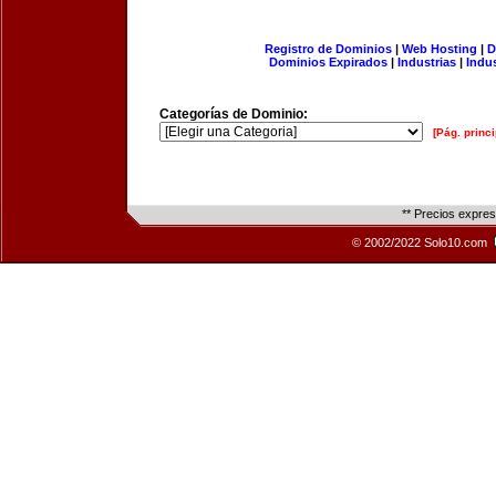
Registro de Dominios
|
Web Hosting
|
D
Dominios Expirados
|
Industrias
|
Indu
Categorías de Dominio:
[Pág. princi
** Precios expre
© 2002/2022 Solo10.com