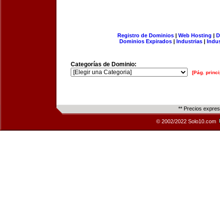
Registro de Dominios
|
Web Hosting
|
D
Dominios Expirados
|
Industrias
|
Indu
Categorías de Dominio:
[Pág. princi
** Precios expre
© 2002/2022 Solo10.com