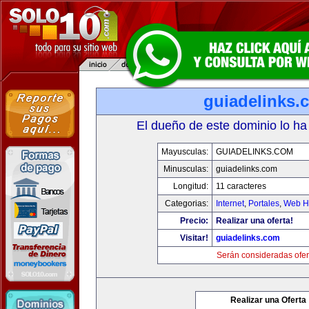
guiadelinks.
El dueño de este dominio lo ha
Mayusculas:
GUIADELINKS.COM
Minusculas:
guiadelinks.com
Longitud:
11 caracteres
Categorias:
Internet
,
Portales
,
Web Ho
Precio:
Realizar una oferta!
Visitar!
guiadelinks.com
Serán consideradas ofer
Realizar una Oferta