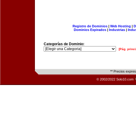
Registro de Dominios
|
Web Hosting
|
D
Dominios Expirados
|
Industrias
|
Indu
Categorías de Dominio:
[Pág. princi
** Precios expre
© 2002/2022 Solo10.com