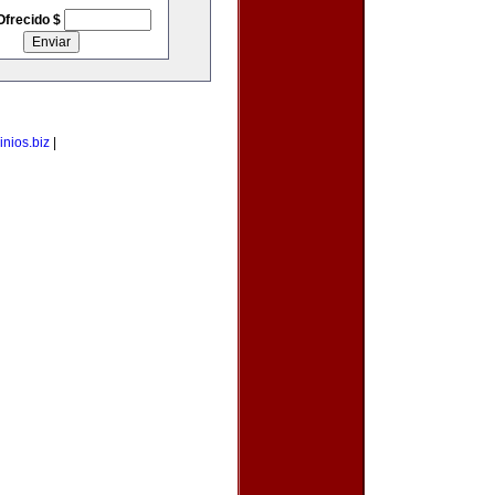
Ofrecido $
nios.biz
|