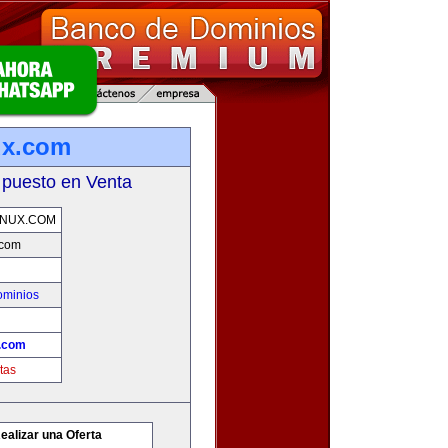
ux.com
 puesto en Venta
INUX.COM
.com
ominios
x.com
tas
ealizar una Oferta