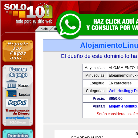
AlojamientoLin
El dueño de este dominio lo ha
Mayusculas:
ALOJAMIENTOL
Minusculas:
alojamientolinux
Longitud:
16 caracteres
Categorias:
Web Hosting y D
Precio:
$650.00
Visitar!
alojamientolinu
Serán consideradas ofer
R