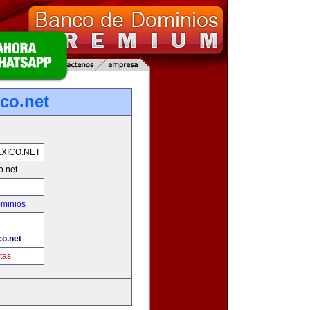
co.net
XICO.NET
o.net
ominios
o.net
tas