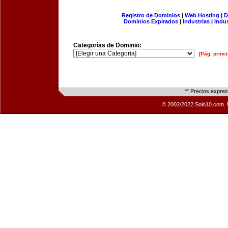
Registro de Dominios
|
Web Hosting
|
D
Dominios Expirados
|
Industrias
|
Indu
Categorías de Dominio:
[Pág. princi
** Precios expre
© 2002/2022 Solo10.com