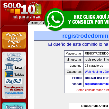
registrodedomin
El dueño de este dominio lo ha
Mayusculas:
REGISTRODEDOM
Minusculas:
registrodedominio
Longitud:
18 caracteres
Categorias:
Web Hosting y Do
Precio:
Realizar una ofer
Visitar!
registrodedomini
Serán consideradas ofer
Realizar una Oferta