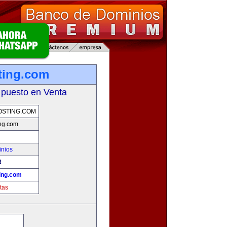
ting.com
 puesto en Venta
OSTING.COM
ng.com
inios
!
ing.com
tas