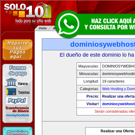
dominiosywebhos
El dueño de este dominio lo ha
Mayusculas:
DOMINIOSYWEBH
Minusculas:
dominiosywebhosti
Longitud:
19 caracteres
Categorias:
Web Hosting y Dom
Precio:
Realizar una oferta
Visitar!
dominiosywebhost
Serán consideradas ofer
Realizar una Oferta