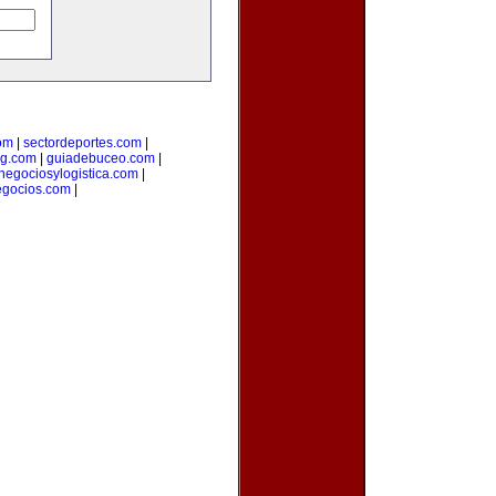
om
|
sectordeportes.com
|
ng.com
|
guiadebuceo.com
|
negociosylogistica.com
|
egocios.com
|