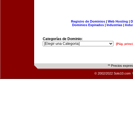
Registro de Dominios
|
Web Hosting
|
D
Dominios Expirados
|
Industrias
|
Indu
Categorías de Dominio:
[Pág. princi
** Precios expre
© 2002/2022 Solo10.com