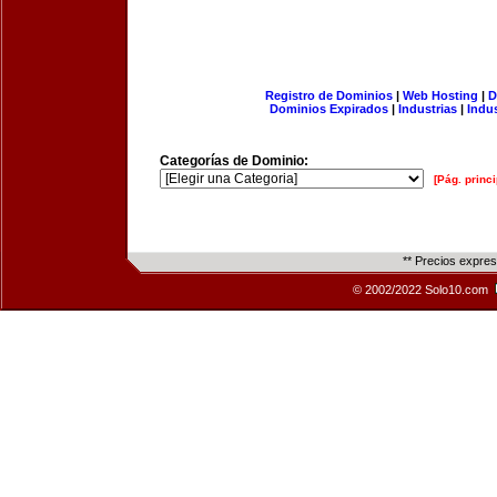
Registro de Dominios
|
Web Hosting
|
D
Dominios Expirados
|
Industrias
|
Indu
Categorías de Dominio:
[Pág. princi
** Precios expre
© 2002/2022 Solo10.com