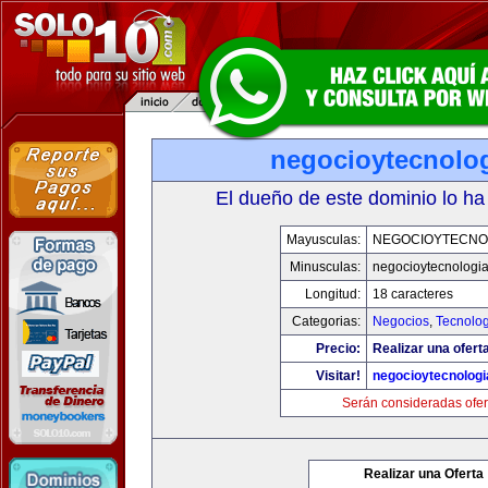
negocioytecnolo
El dueño de este dominio lo ha
Mayusculas:
NEGOCIOYTECNO
Minusculas:
negocioytecnologi
Longitud:
18 caracteres
Categorias:
Negocios
,
Tecnolog
Precio:
Realizar una ofert
Visitar!
negocioytecnolog
Serán consideradas ofer
Realizar una Oferta