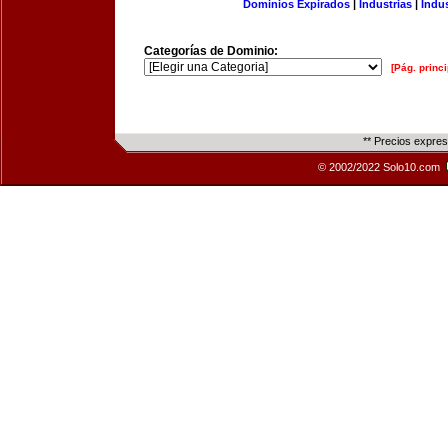
Dominios Expirados
|
Industrias
|
Indu
Categorías de Dominio:
[Pág. princi
** Precios expre
© 2002/2022 Solo10.com