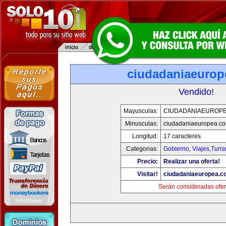
ciudadaniaeurop
Vendido!
Mayusculas:
CIUDADANIAEUROP
Minusculas:
ciudadaniaeuropea.c
Longitud:
17 caracteres
Categorias:
Gobierno
,
Viajes,Turi
Precio:
Realizar una oferta!
Visitar!
ciudadaniaeuropea.c
Serán consideradas ofer