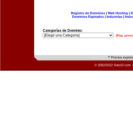
Registro de Dominios
|
Web Hosting
|
D
Dominios Expirados
|
Industrias
|
Indu
Categorías de Dominio:
[Pág. princi
** Precios expre
© 2002/2022 Solo10.com