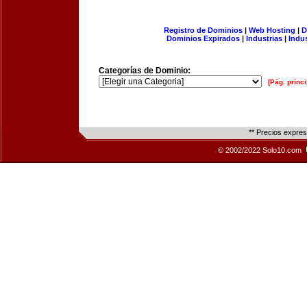
Registro de Dominios
|
Web Hosting
|
D
Dominios Expirados
|
Industrias
|
Indu
Categorías de Dominio:
[Pág. princi
** Precios expre
© 2002/2022 Solo10.com