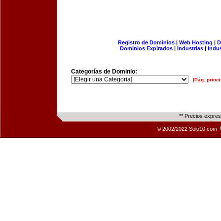
Registro de Dominios
|
Web Hosting
|
D
Dominios Expirados
|
Industrias
|
Indu
Categorías de Dominio:
[Pág. princi
** Precios expre
© 2002/2022 Solo10.com