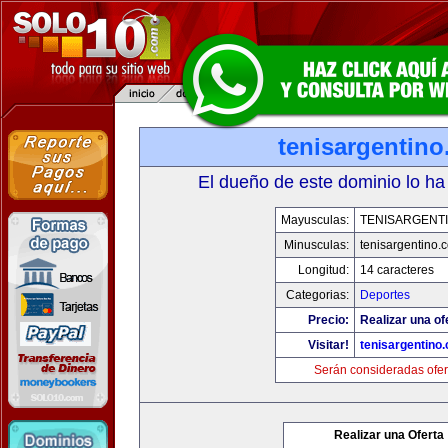
tenisargentin
El dueño de este dominio lo ha
Mayusculas:
TENISARGENT
Minusculas:
tenisargentino.
Longitud:
14 caracteres
Categorias:
Deportes
Precio:
Realizar una of
Visitar!
tenisargentino
Serán consideradas ofer
Realizar una Oferta