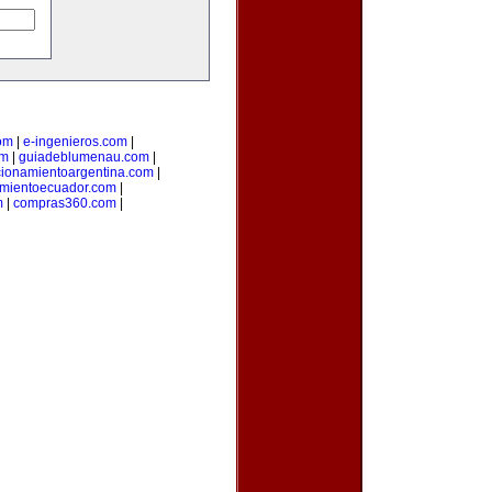
om
|
e-ingenieros.com
|
om
|
guiadeblumenau.com
|
cionamientoargentina.com
|
amientoecuador.com
|
m
|
compras360.com
|