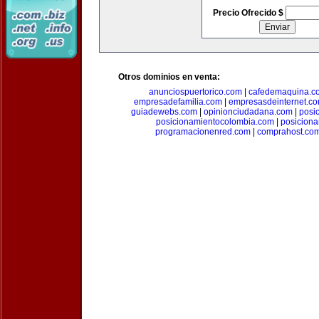
Precio Ofrecido $
Otros dominios en venta:
anunciospuertorico.com
|
cafedemaquina.c
empresadefamilia.com
|
empresasdeinternet.c
guiadewebs.com
|
opinionciudadana.com
|
posi
posicionamientocolombia.com
|
posicion
programacionenred.com
|
comprahost.co