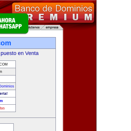
com
 puesto en Venta
.COM
m
Dominios
erta!
om
tas