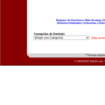
Registro de Dominios
|
Web Hosting
|
D
Dominios Expirados
|
Industrias
|
Indu
Categorías de Dominio:
[Pág. princi
** Precios expre
© 2002/2022 Solo10.com