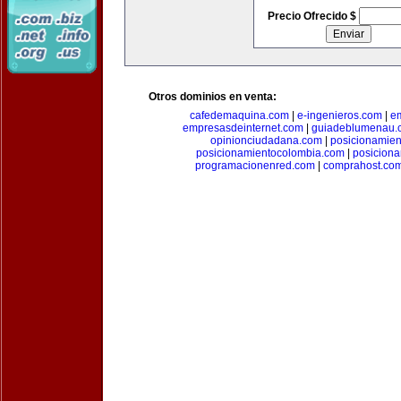
Precio Ofrecido $
Otros dominios en venta:
cafedemaquina.com
|
e-ingenieros.com
|
e
empresasdeinternet.com
|
guiadeblumenau.
opinionciudadana.com
|
posicionamien
posicionamientocolombia.com
|
posicion
programacionenred.com
|
comprahost.co