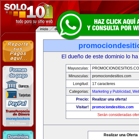
promociondesiti
El dueño de este dominio lo ha
Mayusculas:
PROMOCIONDESITIOS.C
Minusculas:
promociondesitios.com
Longitud:
17 caracteres
Categorias:
Marketing y Publicidad
,
Web
Precio:
Realizar una oferta!
Visitar!
promociondesitios.com
Serán consideradas ofer
Realizar una Oferta