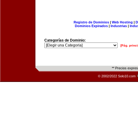
Registro de Dominios
|
Web Hosting
|
D
Dominios Expirados
|
Industrias
|
Indu
Categorías de Dominio:
[Pág. princi
** Precios expre
© 2002/2022 Solo10.com