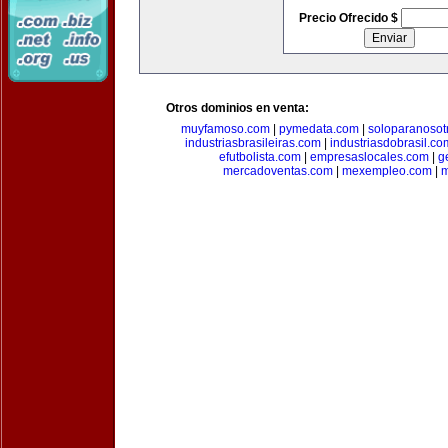
Precio Ofrecido $
Otros dominios en venta:
muyfamoso.com
|
pymedata.com
|
soloparanosot
industriasbrasileiras.com
|
industriasdobrasil.co
efutbolista.com
|
empresaslocales.com
|
g
mercadoventas.com
|
mexempleo.com
|
m