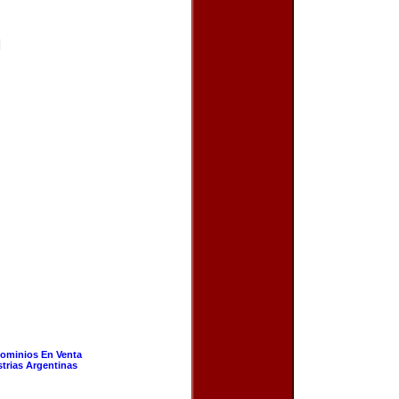
|
ominios En Venta
strias Argentinas