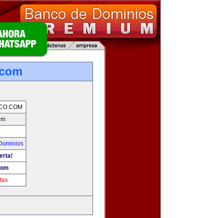
.com
CO.COM
om
Dominios
erta!
com
tas