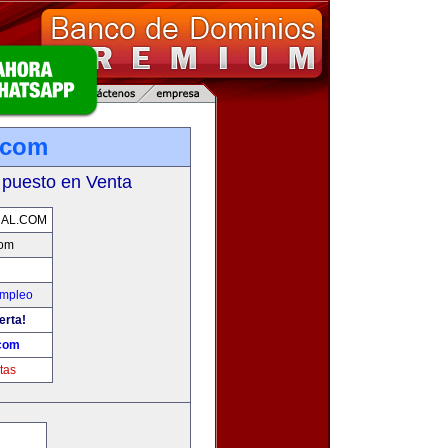
.com
 puesto en Venta
NAL.COM
com
Empleo
erta!
.com
tas