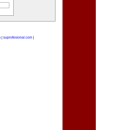
m
|
suprofesional.com
|