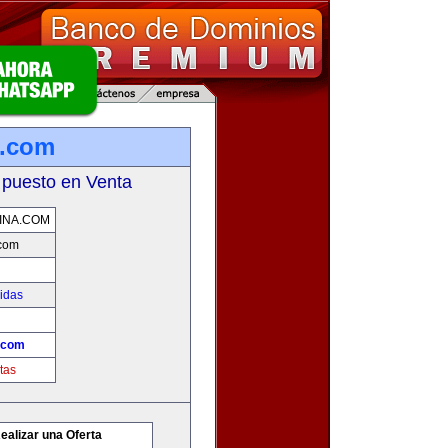
a.com
 puesto en Venta
INA.COM
.com
idas
.com
tas
ealizar una Oferta