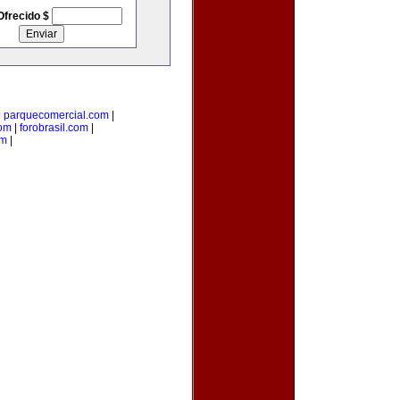
Ofrecido $
|
parquecomercial.com
|
om
|
forobrasil.com
|
om
|