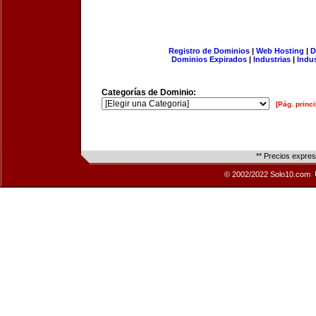
Registro de Dominios
|
Web Hosting
|
D
Dominios Expirados
|
Industrias
|
Indu
Categorías de Dominio:
[Pág. princi
** Precios expre
© 2002/2022 Solo10.com