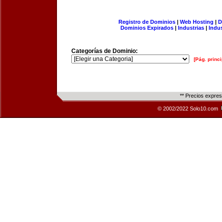
Registro de Dominios
|
Web Hosting
|
D
Dominios Expirados
|
Industrias
|
Indu
Categorías de Dominio:
[Pág. princi
** Precios expre
© 2002/2022 Solo10.com