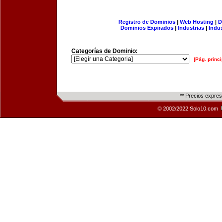
Registro de Dominios
|
Web Hosting
|
D
Dominios Expirados
|
Industrias
|
Indu
Categorías de Dominio:
[Pág. princi
** Precios expre
© 2002/2022 Solo10.com